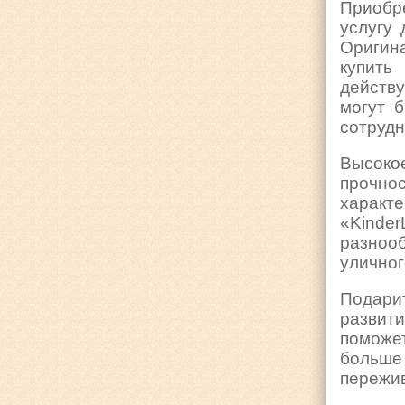
Приобр
услугу 
Оригин
купить
действ
могут 
сотрудн
Высоко
прочно
характ
«Kinde
разноо
уличног
Подарит
развит
поможет
больше
пережив