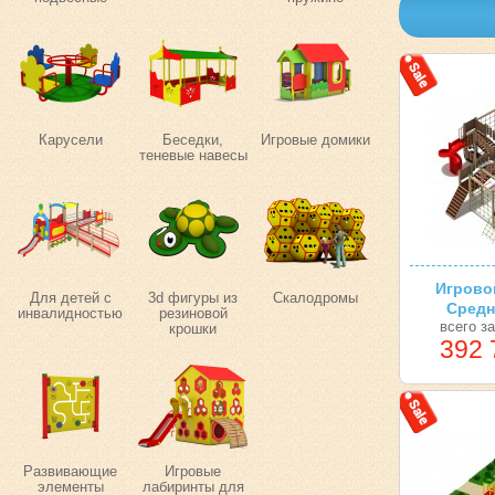
Карусели
Беседки,
Игровые домики
теневые навесы
Игрово
Для детей с
3d фигуры из
Скалодромы
Средн
инвалидностью
резиновой
всего з
крошки
392 
Развивающие
Игровые
элементы
лабиринты для