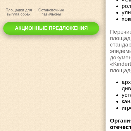
ро
Площадки для
Остановочные
ули
выгула собак
павильоны
хок
АКЦИОННЫЕ ПРЕДЛОЖЕНИЯ
Перечис
площа
станда
эпидем
докумен
«Kinde
площад
арх
див
уст
кан
игр
Органи
отечес