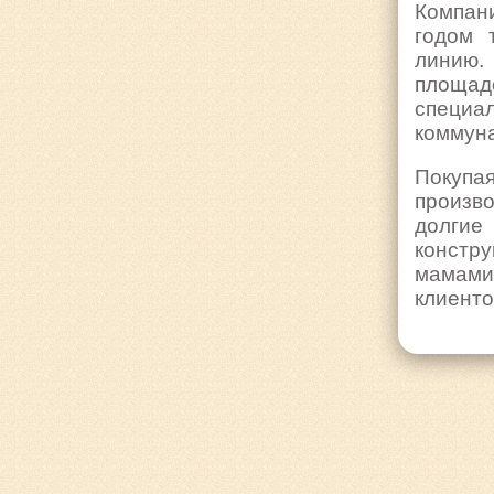
Компан
годом 
линию.
площа
специа
коммуна
Покуп
произв
долгие
констру
мамами
клиенто