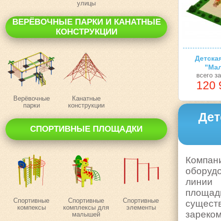
улицы
ВЕРЁВОЧНЫЕ ПАРКИ И КАНАТНЫЕ
КОНСТРУКЦИИ
Детска
"Мал
всего з
120 
Верёвочные
Канатные
парки
конструкции
Дет
СПОРТИВНЫЕ ПЛОЩАДКИ
Компан
оборуд
линии 
площад
Спортивные
Спортивные
Спортивные
сущест
компексы
комплексы для
элементы
зарек
малышей