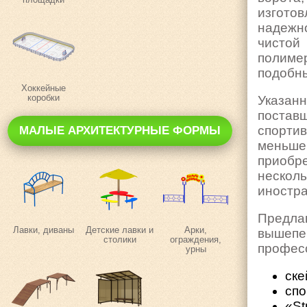
изгото
надежн
чистой
полиме
подобны
Хоккейные
коробки
Указа
постав
спорти
МАЛЫЕ АРХИТЕКТУРНЫЕ ФОРМЫ
меньше 
приобре
неско
иностр
Предл
Лавки, диваны
Детские лавки и
Арки,
вышепе
столики
ограждения,
профес
урны
ске
спо
«St