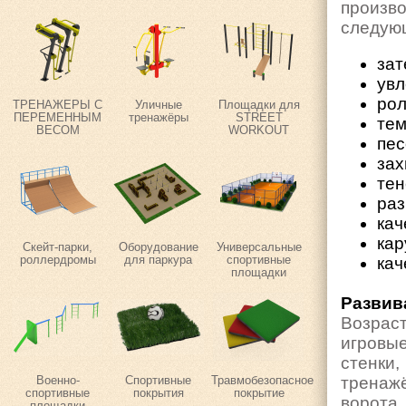
произв
следующ
зат
увл
рол
ТРЕНАЖЕРЫ С
Уличные
Площадки для
ПЕРЕМЕННЫМ
тренажёры
STREET
тем
ВЕСОМ
WORKOUT
пес
за
тен
раз
кач
кар
Скейт-парки,
Оборудование
Универсальные
роллердромы
для паркура
спортивные
кач
площадки
Развив
Возрас
игровы
стенки
тренаж
Военно-
Спортивные
Травмобезопасное
спортивные
покрытия
покрытие
ворот
площадки